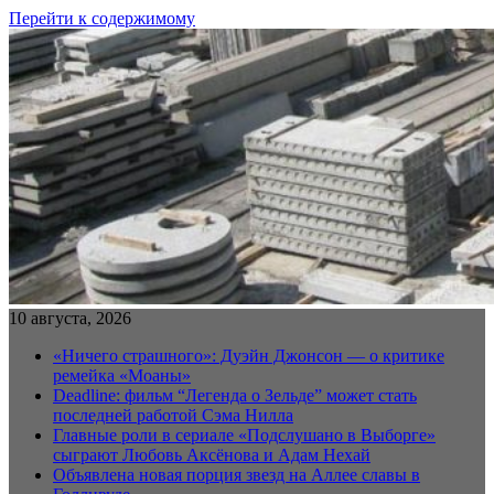
Перейти к содержимому
10 августа, 2026
«Ничего страшного»: Дуэйн Джонсон — о критике
ремейка «Моаны»
Deadline: фильм “Легенда о Зельде” может стать
последней работой Сэма Нилла
Главные роли в сериале «Подслушано в Выборге»
сыграют Любовь Аксёнова и Адам Нехай
Объявлена новая порция звезд на Аллее славы в