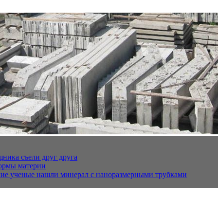
щника съели друг друга
ормы материи
кие ученые нашли минерал с наноразмерными трубками