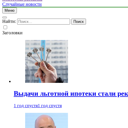
Случайные новости
Меню
Найти:
Заголовки
Выдачи льготной ипотеки стали рек
1 год спустя
1 год спустя