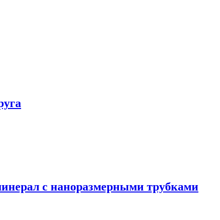
руга
минерал с наноразмерными трубками