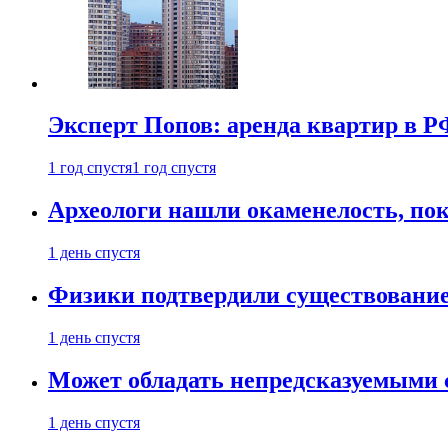
Эксперт Попов: аренда квартир в Р
1 год спустя
1 год спустя
Археологи нашли окаменелость, пок
1 день спустя
Физики подтвердили существовани
1 день спустя
Может обладать непредсказуемыми 
1 день спустя