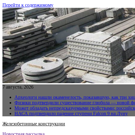
Перейти к содержимому
7 августа, 2026
Археологи нашли окаменелость, показавшую, как три хи
Физики подтвердили существование глюбола — новой ф
Может обладать непредсказуемыми свойствами: российс
НАСА подтвердило падение ступени Falcon 9 на Луну
Железобетонные конструкции
Новостная рассылка