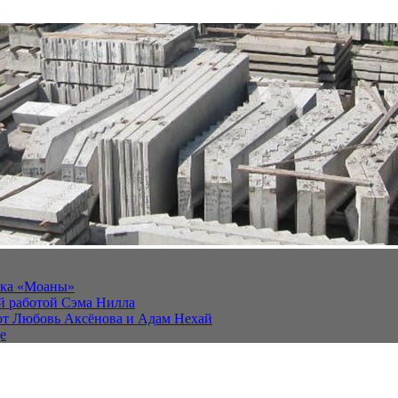
йка «Моаны»
ей работой Сэма Нилла
ют Любовь Аксёнова и Адам Нехай
е