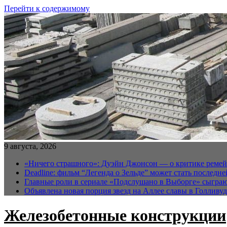
Перейти к содержимому
9 августа, 2026
«Ничего страшного»: Дуэйн Джонсон — о критике реме
Deadline: фильм “Легенда о Зельде” может стать последн
Главные роли в сериале «Подслушано в Выборге» сыгра
Объявлена новая порция звезд на Аллее славы в Голливуд
Железобетонные конструкции