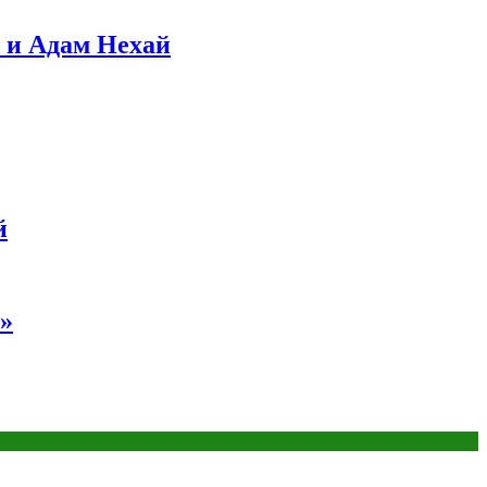
 и Адам Нехай
й
»