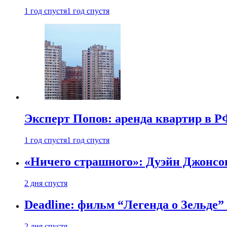
1 год спустя
1 год спустя
Эксперт Попов: аренда квартир в Р
1 год спустя
1 год спустя
«Ничего страшного»: Дуэйн Джонсо
2 дня спустя
Deadline: фильм “Легенда о Зельде”
2 дня спустя