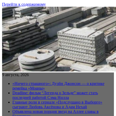
Перейти к содержимому
9 августа, 2026
«Ничего страшного»: Дуэйн Джонсон — о критике
ремейка «Моаны»
Deadline: фильм “Легенда о Зельде” может стать
последней работой Сэма Нилла
Главные роли в сериале «Подслушано в Выборге»
сыграют Любовь Аксёнова и Адам Нехай
Объявлена новая порция звезд на Аллее славы в