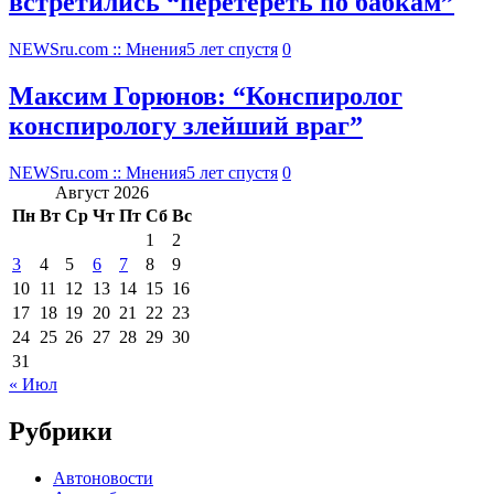
встретились “перетереть по бабкам”
NEWSru.com :: Мнения
5 лет спустя
0
Максим Горюнов: “Конспиролог
конспирологу злейший враг”
NEWSru.com :: Мнения
5 лет спустя
0
Август 2026
Пн
Вт
Ср
Чт
Пт
Сб
Вс
1
2
3
4
5
6
7
8
9
10
11
12
13
14
15
16
17
18
19
20
21
22
23
24
25
26
27
28
29
30
31
« Июл
Рубрики
Автоновости