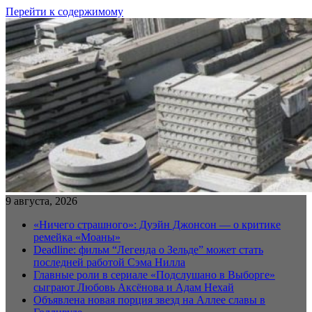
Перейти к содержимому
9 августа, 2026
«Ничего страшного»: Дуэйн Джонсон — о критике
ремейка «Моаны»
Deadline: фильм “Легенда о Зельде” может стать
последней работой Сэма Нилла
Главные роли в сериале «Подслушано в Выборге»
сыграют Любовь Аксёнова и Адам Нехай
Объявлена новая порция звезд на Аллее славы в