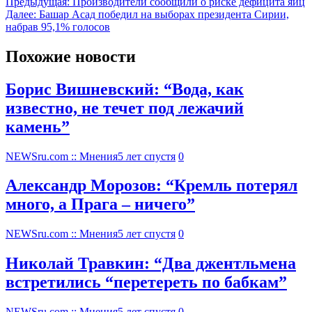
Предыдущая:
Производители сообщили о риске дефицита яиц
Далее:
Башар Асад победил на выборах президента Сирии,
набрав 95,1% голосов
Похожие новости
Борис Вишневский: “Вода, как
известно, не течет под лежачий
камень”
NEWSru.com :: Мнения
5 лет спустя
0
Александр Морозов: “Кремль потерял
много, а Прага – ничего”
NEWSru.com :: Мнения
5 лет спустя
0
Николай Травкин: “Два джентльмена
встретились “перетереть по бабкам”
NEWSru.com :: Мнения
5 лет спустя
0