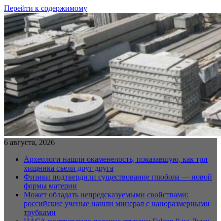
Перейти к содержимому
6 августа, 2026
Археологи нашли окаменелость, показавшую, как три
хищника съели друг друга
Физики подтвердили существование глюбола — новой
формы материи
Может обладать непредсказуемыми свойствами:
российские ученые нашли минерал с наноразмерными
трубками