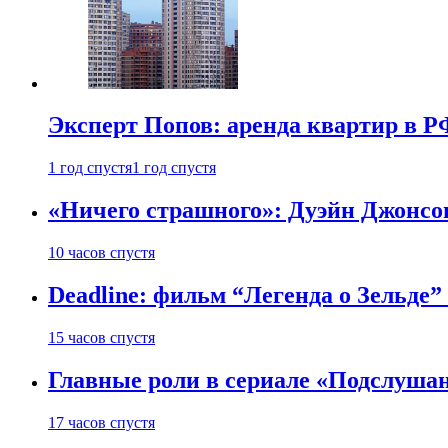
Эксперт Попов: аренда квартир в Р
1 год спустя
1 год спустя
«Ничего страшного»: Дуэйн Джонсо
10 часов спустя
Deadline: фильм “Легенда о Зельде”
15 часов спустя
Главные роли в сериале «Подслуша
17 часов спустя