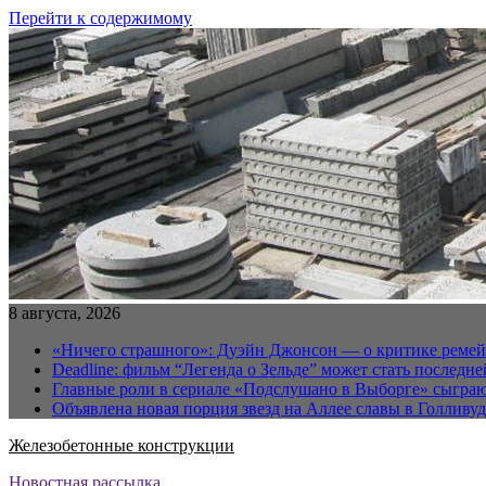
Перейти к содержимому
8 августа, 2026
«Ничего страшного»: Дуэйн Джонсон — о критике реме
Deadline: фильм “Легенда о Зельде” может стать последн
Главные роли в сериале «Подслушано в Выборге» сыгра
Объявлена новая порция звезд на Аллее славы в Голливуд
Железобетонные конструкции
Новостная рассылка