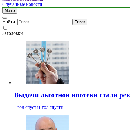
Случайные новости
Меню
Найти:
Заголовки
Выдачи льготной ипотеки стали рек
1 год спустя
1 год спустя