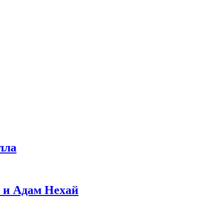
лла
 и Адам Нехай