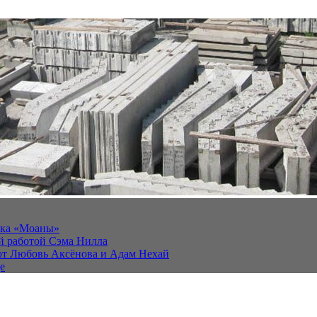
йка «Моаны»
ей работой Сэма Нилла
ют Любовь Аксёнова и Адам Нехай
е