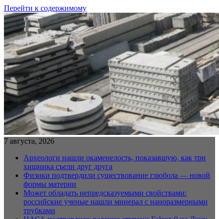
Перейти к содержимому
7 августа, 2026
Археологи нашли окаменелость, показавшую, как три
хищника съели друг друга
Физики подтвердили существование глюбола — новой
формы материи
Может обладать непредсказуемыми свойствами:
российские ученые нашли минерал с наноразмерными
трубками