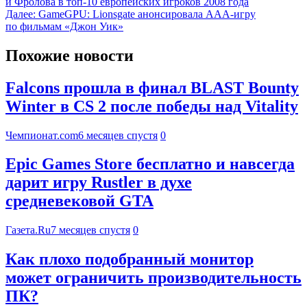
и Фролова в топ-10 европейских игроков 2008 года
Далее:
GameGPU: Lionsgate анонсировала ААА-игру
по фильмам «Джон Уик»
Похожие новости
Falcons прошла в финал BLAST Bounty
Winter в CS 2 после победы над Vitality
Чемпионат.com
6 месяцев спустя
0
Epic Games Store бесплатно и навсегда
дарит игру Rustler в духе
средневековой GTA
Газета.Ru
7 месяцев спустя
0
Как плохо подобранный монитор
может ограничить производительность
ПК?