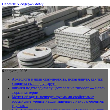
Перейти к содержимому
6 августа, 2026
Археологи нашли окаменелость, показавшую, как три
хищника съели друг друга
Физики подтвердили существование глюбола — новой
формы материи
Может обладать непредсказуемыми свойствами:
российские ученые нашли минерал с наноразмерными
трубками