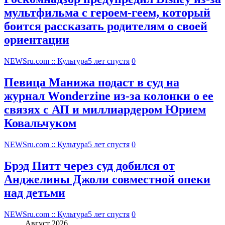
мультфильма c героем-геем, который
боится рассказать родителям о своей
ориентации
NEWSru.com :: Культура
5 лет спустя
0
Певица Манижа подаст в суд на
журнал Wonderzine из-за колонки о ее
связях с АП и миллиардером Юрием
Ковальчуком
NEWSru.com :: Культура
5 лет спустя
0
Брэд Питт через суд добился от
Анджелины Джоли совместной опеки
над детьми
NEWSru.com :: Культура
5 лет спустя
0
Август 2026