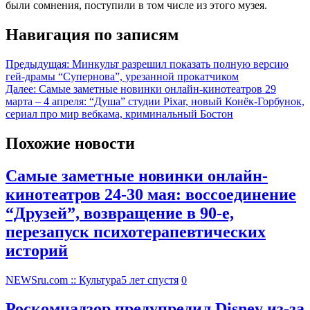
были сомнения, поступили в том числе из этого музея.
Навигация по записям
Предыдущая:
Минкульт разрешил показать полную версию
гей-драмы “Супернова”, урезанной прокатчиком
Далее:
Самые заметные новинки онлайн-кинотеатров 29
марта – 4 апреля: “Душа” студии Pixar, новый Конёк-Горбунок,
сериал про мир вебкама, криминальный Бостон
Похожие новости
Самые заметные новинки онлайн-
кинотеатров 24-30 мая: воссоединение
“Друзей”, возвращение в 90-е,
перезапуск психотерапевтических
историй
NEWSru.com :: Культура
5 лет спустя
0
Роскомнадзор предупредил Disney из-за