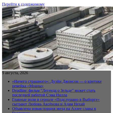
Перейти к содержимому
9 августа, 2026
«Ничего страшного»: Дуэйн Джонсон — о критике
ремейка «Моаны»
Deadline: фильм “Легенда о Зельде” может стать
последней работой Сэма Нилла
Главные роли в сериале «Подслушано в Выборге»
сыграют Любовь Аксёнова и Адам Нехай
Объявлена новая порция звезд на Аллее славы в