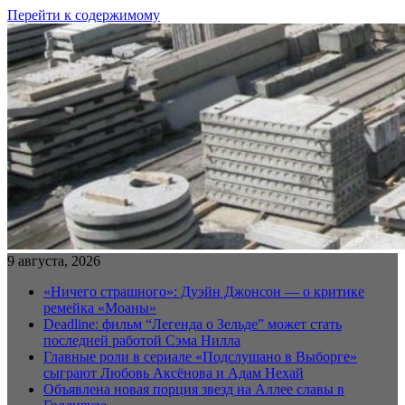
Перейти к содержимому
9 августа, 2026
«Ничего страшного»: Дуэйн Джонсон — о критике
ремейка «Моаны»
Deadline: фильм “Легенда о Зельде” может стать
последней работой Сэма Нилла
Главные роли в сериале «Подслушано в Выборге»
сыграют Любовь Аксёнова и Адам Нехай
Объявлена новая порция звезд на Аллее славы в