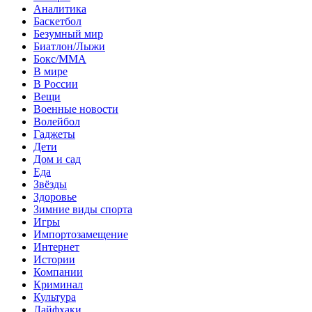
Аналитика
Баскетбол
Безумный мир
Биатлон/Лыжи
Бокс/MMA
В мире
В России
Вещи
Военные новости
Волейбол
Гаджеты
Дети
Дом и сад
Еда
Звёзды
Здоровье
Зимние виды спорта
Игры
Импортозамещение
Интернет
Истории
Компании
Криминал
Культура
Лайфхаки