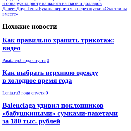
и обнаружил рвоту кашалота на тысячи долларов
Далее:
Друг Гены Букина вернется в перезапуске «Счастливы
вместе»
Похожие новости
Как правильно хранить трикотаж:
видео
Рамблер
3 года спустя
0
Как выбрать верхнюю одежду
в холодное время года
Lenta.ru
3 года спустя
0
Balenciaga удивил поклонников
«бабушкиными» сумками-пакетами
за 180 тыс. рублей