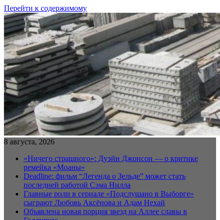
Перейти к содержимому
8 августа, 2026
«Ничего страшного»: Дуэйн Джонсон — о критике
ремейка «Моаны»
Deadline: фильм “Легенда о Зельде” может стать
последней работой Сэма Нилла
Главные роли в сериале «Подслушано в Выборге»
сыграют Любовь Аксёнова и Адам Нехай
Объявлена новая порция звезд на Аллее славы в