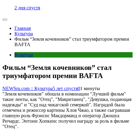
2 дня спустя
Главная
Культура
Фильм “Земля кочевников” стал триумфатором премии
BAFTA
Культура
Фильм “Земля кочевников” стал
триумфатором премии BAFTA
NEWSru.com :: Культура
5 лет спустя
0
1 минуты
"Земля кочевников" обошла в номинации "Лучший фильм"
такие ленты, как "Отец", "Мавританец", "Девушка, подающая
надежды" и "Суд над чикагской семеркой". Наградой была
отмечена и режиссер картины Хлоя Чжао, а также сыгравшая
главную роль Фрэнсис Макдорманд и оператор Джошуа
Ричардс. Энтони Хопкинс получил награду за роль в фильме
"Отец".