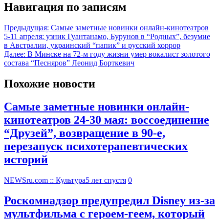
Навигация по записям
Предыдущая:
Самые заметные новинки онлайн-кинотеатров
5-11 апреля: узник Гуантанамо, Бурунов в “Родных”, безумие
в Австралии, украинский “папик” и русский хоррор
Далее:
В Минске на 72-м году жизни умер вокалист золотого
состава “Песняров” Леонид Борткевич
Похожие новости
Самые заметные новинки онлайн-
кинотеатров 24-30 мая: воссоединение
“Друзей”, возвращение в 90-е,
перезапуск психотерапевтических
историй
NEWSru.com :: Культура
5 лет спустя
0
Роскомнадзор предупредил Disney из-за
мультфильма c героем-геем, который