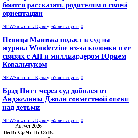
боится рассказать родителям о своей
ориентации
NEWSru.com :: Культура
5 лет спустя
0
Певица Манижа подаст в суд на
журнал Wonderzine из-за колонки о ее
связях с АП и миллиардером Юрием
Ковальчуком
NEWSru.com :: Культура
5 лет спустя
0
Брэд Питт через суд добился от
Анджелины Джоли совместной опеки
над детьми
NEWSru.com :: Культура
5 лет спустя
0
Август 2026
Пн
Вт
Ср
Чт
Пт
Сб
Вс