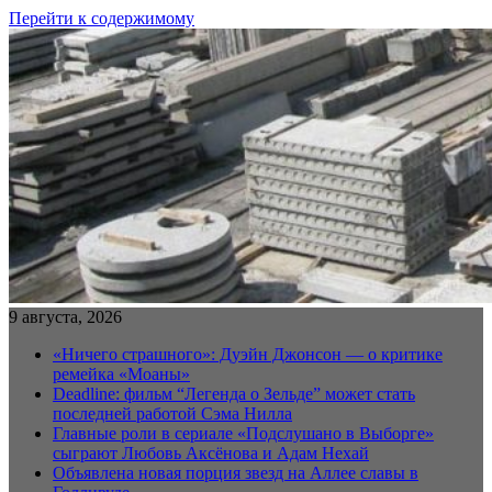
Перейти к содержимому
9 августа, 2026
«Ничего страшного»: Дуэйн Джонсон — о критике
ремейка «Моаны»
Deadline: фильм “Легенда о Зельде” может стать
последней работой Сэма Нилла
Главные роли в сериале «Подслушано в Выборге»
сыграют Любовь Аксёнова и Адам Нехай
Объявлена новая порция звезд на Аллее славы в