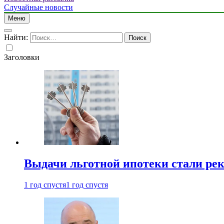
Случайные новости
Меню
Найти:
Заголовки
Выдачи льготной ипотеки стали рек
1 год спустя
1 год спустя