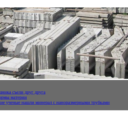
щника съели друг друга
ормы материи
кие ученые нашли минерал с наноразмерными трубками