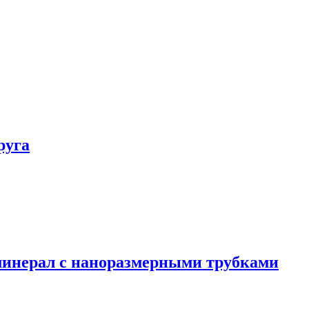
руга
минерал с наноразмерными трубками