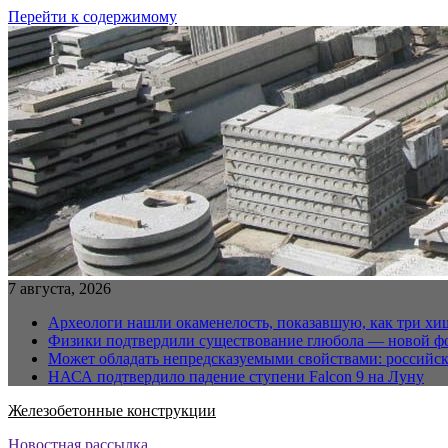
Перейти к содержимому
7 августа, 2026
Археологи нашли окаменелость, показавшую, как три хи
Физики подтвердили существование глюбола — новой ф
Может обладать непредсказуемыми свойствами: российс
НАСА подтвердило падение ступени Falcon 9 на Луну
Железобетонные конструкции
Новостная рассылка