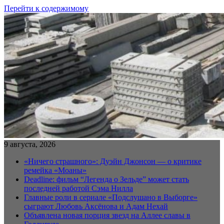
Перейти к содержимому
9 августа, 2026
«Ничего страшного»: Дуэйн Джонсон — о критике
ремейка «Моаны»
Deadline: фильм “Легенда о Зельде” может стать
последней работой Сэма Нилла
Главные роли в сериале «Подслушано в Выборге»
сыграют Любовь Аксёнова и Адам Нехай
Объявлена новая порция звезд на Аллее славы в