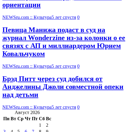
ориентации
NEWSru.com :: Культура
5 лет спустя
0
Певица Манижа подаст в суд на
журнал Wonderzine из-за колонки о ее
связях с АП и миллиардером Юрием
Ковальчуком
NEWSru.com :: Культура
5 лет спустя
0
Брэд Питт через суд добился от
Анджелины Джоли совместной опеки
над детьми
NEWSru.com :: Культура
5 лет спустя
0
Август 2026
Пн
Вт
Ср
Чт
Пт
Сб
Вс
1
2
3
4
5
6
7
8
9