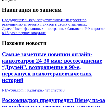
Навигация по записям
Предыдущая:
“Сбер” запустит пилотный проект по
размещению аптечных пунктов в своих отделениях
Далее:
Число фальшивых иностранных банкнот в РФ выросло
в 15 раз в первом квартале
Похожие новости
Самые заметные новинки онлайн-
кинотеатров 24-30 мая: воссоединение
“Друзей”, возвращение в 90-е,
перезапуск психотерапевтических
историй
NEWSru.com :: Культура
5 лет спустя
0
Роскомнадзор предупредил Disney из-за
мультфильма c героем-геем, который