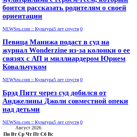
боится рассказать родителям о своей
ориентации
NEWSru.com :: Культура
5 лет спустя
0
Певица Манижа подаст в суд на
журнал Wonderzine из-за колонки о ее
связях с АП и миллиардером Юрием
Ковальчуком
NEWSru.com :: Культура
5 лет спустя
0
Брэд Питт через суд добился от
Анджелины Джоли совместной опеки
над детьми
NEWSru.com :: Культура
5 лет спустя
0
Август 2026
Пн
Вт
Ср
Чт
Пт
Сб
Вс