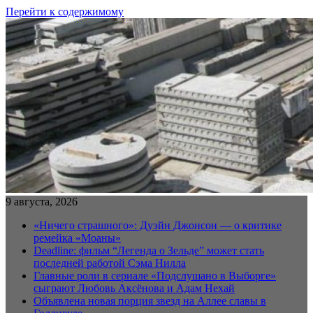
Перейти к содержимому
9 августа, 2026
«Ничего страшного»: Дуэйн Джонсон — о критике
ремейка «Моаны»
Deadline: фильм “Легенда о Зельде” может стать
последней работой Сэма Нилла
Главные роли в сериале «Подслушано в Выборге»
сыграют Любовь Аксёнова и Адам Нехай
Объявлена новая порция звезд на Аллее славы в