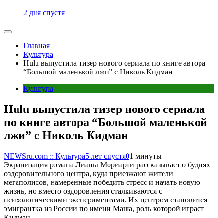
2 дня спустя
Главная
Культура
Hulu выпустила тизер нового сериала по книге автора
“Большой маленькой лжи” с Николь Кидман
Культура
Hulu выпустила тизер нового сериала
по книге автора “Большой маленькой
лжи” с Николь Кидман
NEWSru.com :: Культура
5 лет спустя
0
1 минуты
Экранизация романа Лианы Мориарти рассказывает о буднях
оздоровительного центра, куда приезжают жители
мегаполисов, намеренные победить стресс и начать новую
жизнь, но вместо оздоровления сталкиваются с
психологическими экспериментами. Их центром становится
эмигрантка из России по имени Маша, роль которой играет
Кидман.