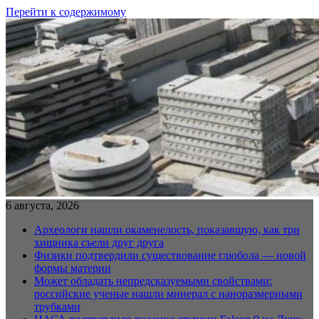
Перейти к содержимому
6 августа, 2026
Археологи нашли окаменелость, показавшую, как три
хищника съели друг друга
Физики подтвердили существование глюбола — новой
формы материи
Может обладать непредсказуемыми свойствами:
российские ученые нашли минерал с наноразмерными
трубками