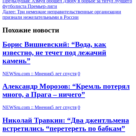
Предыдущая:
Азмун обошел Дзюбу в борьбе за титул лучшего
футболиста Премьер-лиги
Далее:
Три немецкие неправительственные организации
признали нежелательными в России
Похожие новости
Борис Вишневский: “Вода, как
известно, не течет под лежачий
камень”
NEWSru.com :: Мнения
5 лет спустя
0
Александр Морозов: “Кремль потерял
много, а Прага – ничего”
NEWSru.com :: Мнения
5 лет спустя
0
Николай Травкин: “Два джентльмена
встретились “перетереть по бабкам”