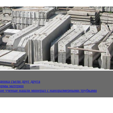
щника съели друг друга
ормы материи
кие ученые нашли минерал с наноразмерными трубками