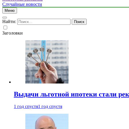
Случайные новости
Меню
Найти:
Заголовки
Выдачи льготной ипотеки стали рек
1 год спустя
1 год спустя