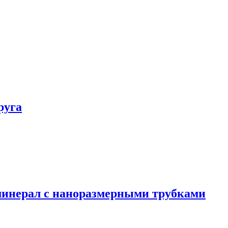
руга
минерал с наноразмерными трубками