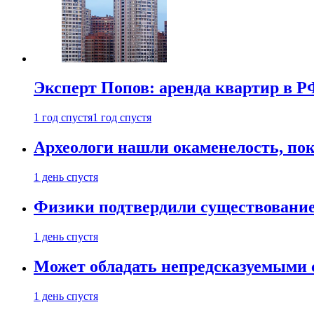
Эксперт Попов: аренда квартир в Р
1 год спустя
1 год спустя
Археологи нашли окаменелость, пок
1 день спустя
Физики подтвердили существовани
1 день спустя
Может обладать непредсказуемыми 
1 день спустя