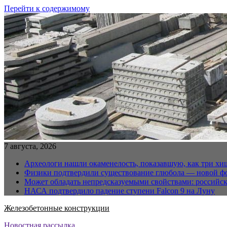
Перейти к содержимому
7 августа, 2026
Археологи нашли окаменелость, показавшую, как три хи
Физики подтвердили существование глюбола — новой ф
Может обладать непредсказуемыми свойствами: российс
НАСА подтвердило падение ступени Falcon 9 на Луну
Железобетонные конструкции
Новостная рассылка