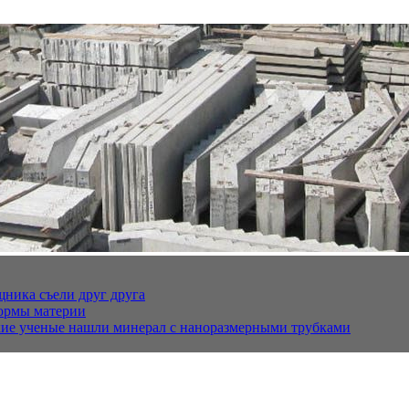
щника съели друг друга
ормы материи
кие ученые нашли минерал с наноразмерными трубками