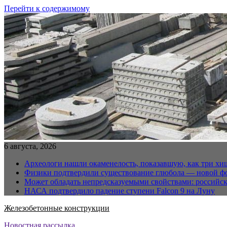
Перейти к содержимому
6 августа, 2026
Археологи нашли окаменелость, показавшую, как три хи
Физики подтвердили существование глюбола — новой ф
Может обладать непредсказуемыми свойствами: российс
НАСА подтвердило падение ступени Falcon 9 на Луну
Железобетонные конструкции
Новостная рассылка