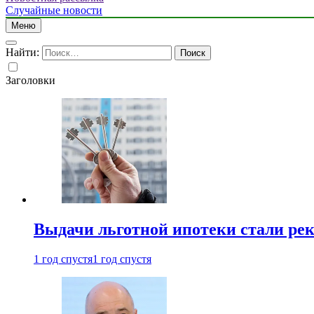
Случайные новости
Меню
Найти:
Заголовки
Выдачи льготной ипотеки стали рек
1 год спустя
1 год спустя