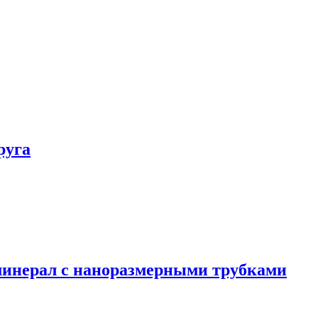
руга
минерал с наноразмерными трубками