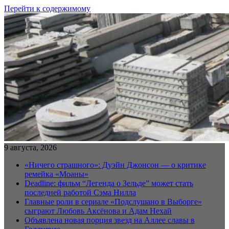
Перейти к содержимому
9 августа, 2026
«Ничего страшного»: Дуэйн Джонсон — о критике
ремейка «Моаны»
Deadline: фильм “Легенда о Зельде” может стать
последней работой Сэма Нилла
Главные роли в сериале «Подслушано в Выборге»
сыграют Любовь Аксёнова и Адам Нехай
Объявлена новая порция звезд на Аллее славы в