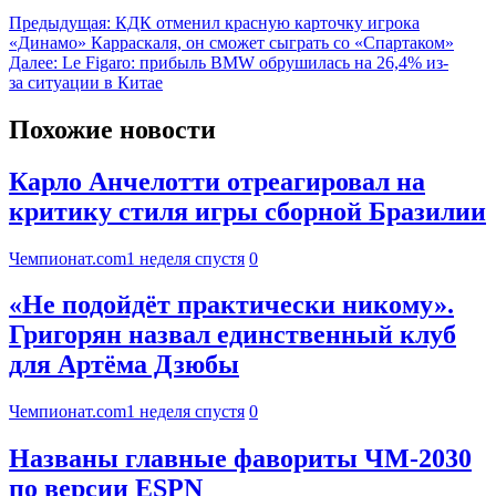
Предыдущая:
КДК отменил красную карточку игрока
«Динамо» Карраскаля, он сможет сыграть со «Спартаком»
Далее:
Le Figaro: прибыль BMW обрушилась на 26,4% из-
за ситуации в Китае
Похожие новости
Карло Анчелотти отреагировал на
критику стиля игры сборной Бразилии
Чемпионат.com
1 неделя спустя
0
«Не подойдёт практически никому».
Григорян назвал единственный клуб
для Артёма Дзюбы
Чемпионат.com
1 неделя спустя
0
Названы главные фавориты ЧМ-2030
по версии ESPN