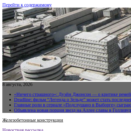
Перейти к содержимому
8 августа, 2026
«Ничего страшного»: Дуэйн Джонсон — о критике реме
Deadline: фильм “Легенда о Зельде” может стать последн
Главные роли в сериале «Подслушано в Выборге» сыгра
Объявлена новая порция звезд на Аллее славы в Голливуд
Железобетонные конструкции
Новостная рассылка