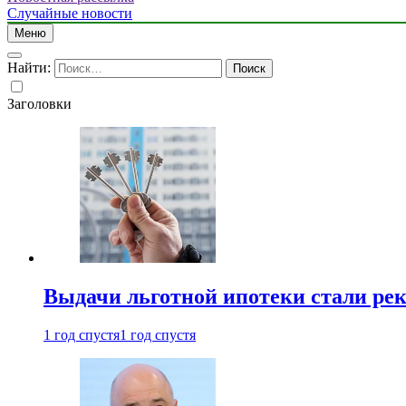
Случайные новости
Меню
Найти:
Заголовки
Выдачи льготной ипотеки стали рек
1 год спустя
1 год спустя