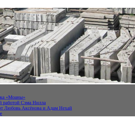
йка «Моаны»
ей работой Сэма Нилла
ют Любовь Аксёнова и Адам Нехай
е