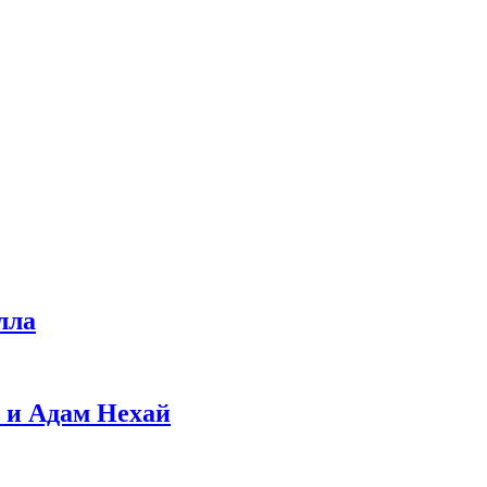
лла
 и Адам Нехай