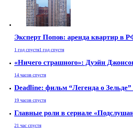
Эксперт Попов: аренда квартир в Р
1 год спустя
1 год спустя
«Ничего страшного»: Дуэйн Джонсо
14 часов спустя
Deadline: фильм “Легенда о Зельде”
19 часов спустя
Главные роли в сериале «Подслуша
21 час спустя