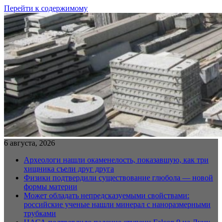
Перейти к содержимому
6 августа, 2026
Археологи нашли окаменелость, показавшую, как три
хищника съели друг друга
Физики подтвердили существование глюбола — новой
формы материи
Может обладать непредсказуемыми свойствами:
российские ученые нашли минерал с наноразмерными
трубками