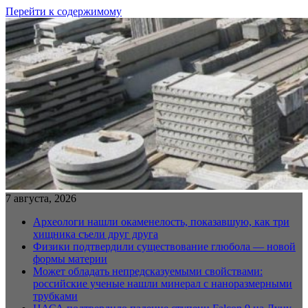
Перейти к содержимому
7 августа, 2026
Археологи нашли окаменелость, показавшую, как три
хищника съели друг друга
Физики подтвердили существование глюбола — новой
формы материи
Может обладать непредсказуемыми свойствами:
российские ученые нашли минерал с наноразмерными
трубками