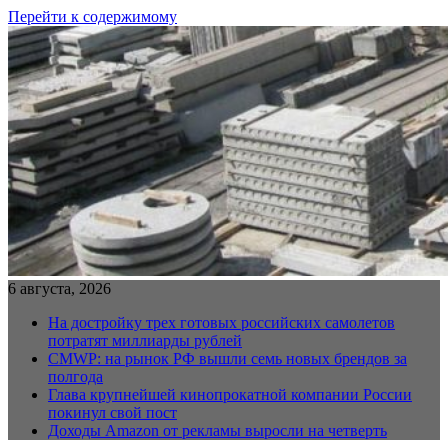
Перейти к содержимому
6 августа, 2026
На достройку трех готовых российских самолетов
потратят миллиарды рублей
CMWP: на рынок РФ вышли семь новых брендов за
полгода
Глава крупнейшей кинопрокатной компании России
покинул свой пост
Доходы Amazon от рекламы выросли на четверть