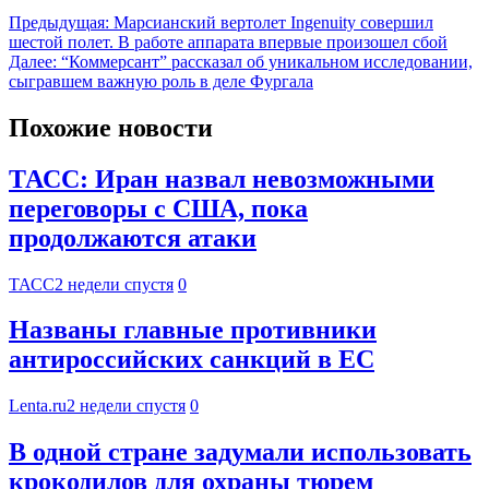
Предыдущая:
Марсианский вертолет Ingenuity совершил
шестой полет. В работе аппарата впервые произошел сбой
Далее:
“Коммерсант” рассказал об уникальном исследовании,
сыгравшем важную роль в деле Фургала
Похожие новости
ТАСС: Иран назвал невозможными
переговоры с США, пока
продолжаются атаки
ТАСС
2 недели спустя
0
Названы главные противники
антироссийских санкций в ЕС
Lenta.ru
2 недели спустя
0
В одной стране задумали использовать
крокодилов для охраны тюрем