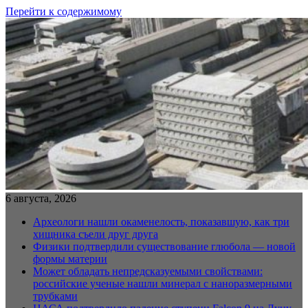
Перейти к содержимому
6 августа, 2026
Археологи нашли окаменелость, показавшую, как три
хищника съели друг друга
Физики подтвердили существование глюбола — новой
формы материи
Может обладать непредсказуемыми свойствами:
российские ученые нашли минерал с наноразмерными
трубками