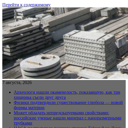
Перейти к содержимому
7 августа, 2026
Археологи нашли окаменелость, показавшую, как три
хищника съели друг друга
Физики подтвердили существование глюбола — новой
формы материи
Может обладать непредсказуемыми свойствами:
российские ученые нашли минерал с наноразмерными
трубками