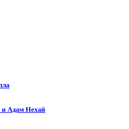
лла
 и Адам Нехай