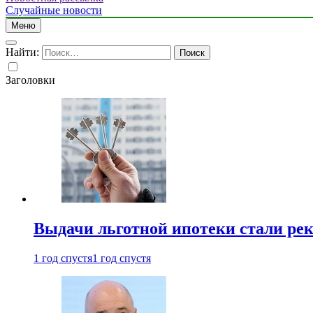
Случайные новости
Меню
Найти:
Заголовки
Выдачи льготной ипотеки стали рек
1 год спустя
1 год спустя