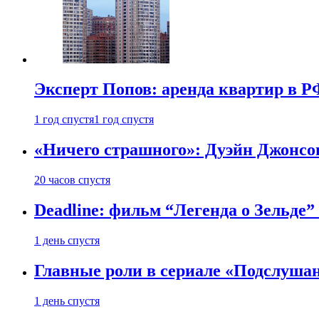
Эксперт Попов: аренда квартир в Р
1 год спустя
1 год спустя
«Ничего страшного»: Дуэйн Джонсо
20 часов спустя
Deadline: фильм “Легенда о Зельде”
1 день спустя
Главные роли в сериале «Подслуша
1 день спустя