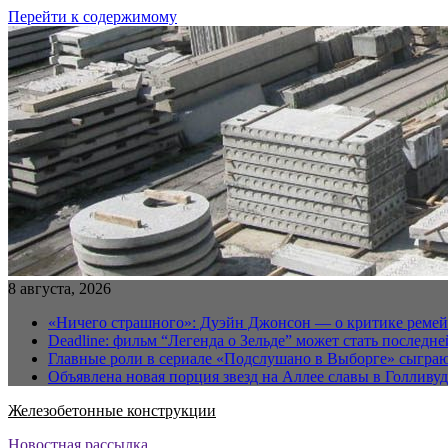
Перейти к содержимому
8 августа, 2026
«Ничего страшного»: Дуэйн Джонсон — о критике реме
Deadline: фильм “Легенда о Зельде” может стать последн
Главные роли в сериале «Подслушано в Выборге» сыгра
Объявлена новая порция звезд на Аллее славы в Голливуд
Железобетонные конструкции
Новостная рассылка