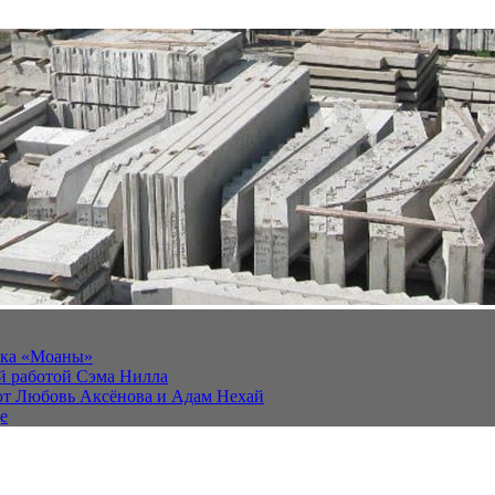
йка «Моаны»
ей работой Сэма Нилла
ют Любовь Аксёнова и Адам Нехай
е