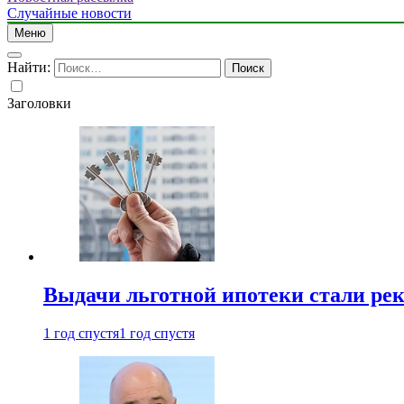
Случайные новости
Меню
Найти:
Заголовки
Выдачи льготной ипотеки стали рек
1 год спустя
1 год спустя