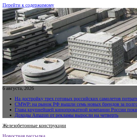
Перейти к содержимому
6 августа, 2026
На достройку трех готовых российских самолетов потра
CMWP: на рынок РФ вышли семь новых брендов за полг
Глава крупнейшей кинопрокатной компании России поки
Доходы Amazon от рекламы выросли на четверть
Железобетонные конструкции
Новостная рассылка