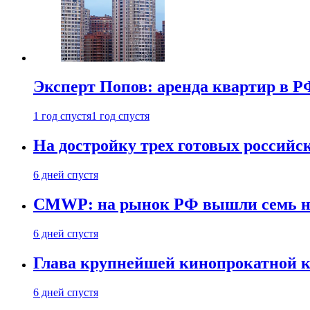
Эксперт Попов: аренда квартир в Р
1 год спустя
1 год спустя
На достройку трех готовых российс
6 дней спустя
CMWP: на рынок РФ вышли семь но
6 дней спустя
Глава крупнейшей кинопрокатной к
6 дней спустя