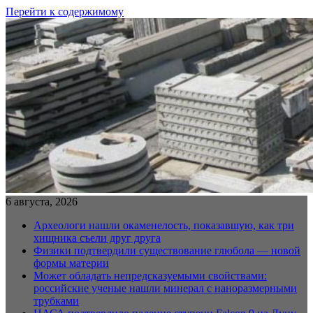
Перейти к содержимому
6 августа, 2026
Археологи нашли окаменелость, показавшую, как три
хищника съели друг друга
Физики подтвердили существование глюбола — новой
формы материи
Может обладать непредсказуемыми свойствами:
российские ученые нашли минерал с наноразмерными
трубками