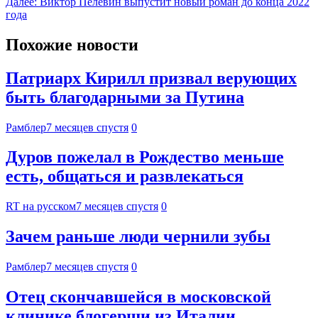
Далее:
Виктор Пелевин выпустит новый роман до конца 2022
года
Похожие новости
Патриарх Кирилл призвал верующих
быть благодарными за Путина
Рамблер
7 месяцев спустя
0
Дуров пожелал в Рождество меньше
есть, общаться и развлекаться
RT на русском
7 месяцев спустя
0
Зачем раньше люди чернили зубы
Рамблер
7 месяцев спустя
0
Отец скончавшейся в московской
клинике блогерши из Италии