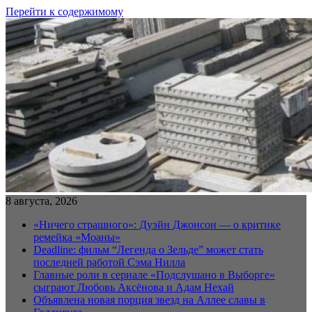
Перейти к содержимому
8 августа, 2026
«Ничего страшного»: Дуэйн Джонсон — о критике
ремейка «Моаны»
Deadline: фильм “Легенда о Зельде” может стать
последней работой Сэма Нилла
Главные роли в сериале «Подслушано в Выборге»
сыграют Любовь Аксёнова и Адам Нехай
Объявлена новая порция звезд на Аллее славы в