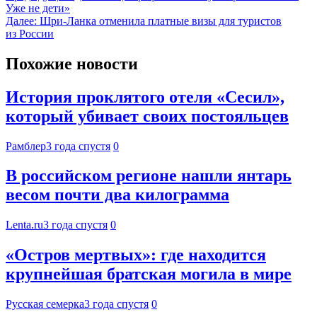
Уже не дети»
Далее:
Шри-Ланка отменила платные визы для туристов
из России
Похожие новости
История проклятого отеля «Сесил»,
который убивает своих постояльцев
Рамблер
3 года спустя
0
В российском регионе нашли янтарь
весом почти два килограмма
Lenta.ru
3 года спустя
0
«Остров мертвых»: где находится
крупнейшая братская могила в мире
Русская семерка
3 года спустя
0