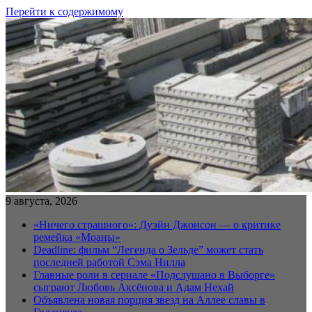
Перейти к содержимому
9 августа, 2026
«Ничего страшного»: Дуэйн Джонсон — о критике
ремейка «Моаны»
Deadline: фильм “Легенда о Зельде” может стать
последней работой Сэма Нилла
Главные роли в сериале «Подслушано в Выборге»
сыграют Любовь Аксёнова и Адам Нехай
Объявлена новая порция звезд на Аллее славы в