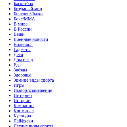
Баскетбол
Безумный мир
Биатлон/Лыжи
Бокс/MMA
В мире
В России
Вещи
Военные новости
Волейбол
Гаджеты
Дети
Дом и сад
Еда
Звёзды
Здоровье
Зимние виды спорта
Игры
Импортозамещение
Интернет
Истории
Компании
Криминал
Культура
Лайфхаки
Летние виды спорта