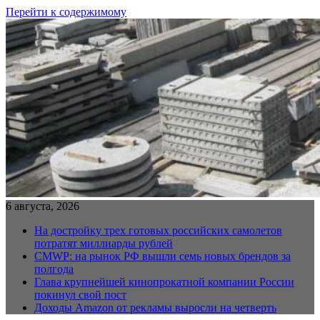
Перейти к содержимому
6 августа, 2026
На достройку трех готовых российских самолетов
потратят миллиарды рублей
CMWP: на рынок РФ вышли семь новых брендов за
полгода
Глава крупнейшей кинопрокатной компании России
покинул свой пост
Доходы Amazon от рекламы выросли на четверть