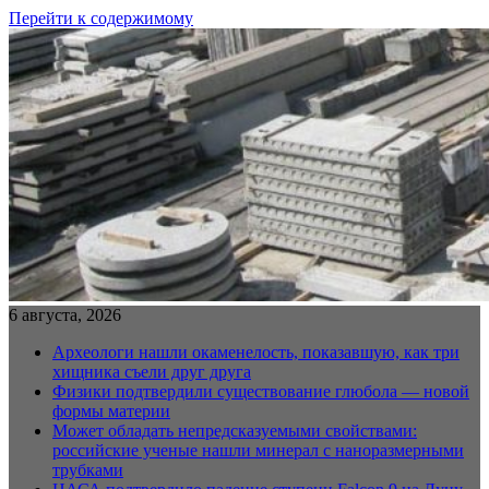
Перейти к содержимому
6 августа, 2026
Археологи нашли окаменелость, показавшую, как три
хищника съели друг друга
Физики подтвердили существование глюбола — новой
формы материи
Может обладать непредсказуемыми свойствами:
российские ученые нашли минерал с наноразмерными
трубками