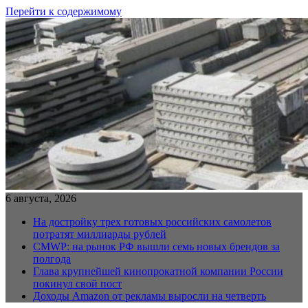
Перейти к содержимому
6 августа, 2026
На достройку трех готовых российских самолетов
потратят миллиарды рублей
CMWP: на рынок РФ вышли семь новых брендов за
полгода
Глава крупнейшей кинопрокатной компании России
покинул свой пост
Доходы Amazon от рекламы выросли на четверть