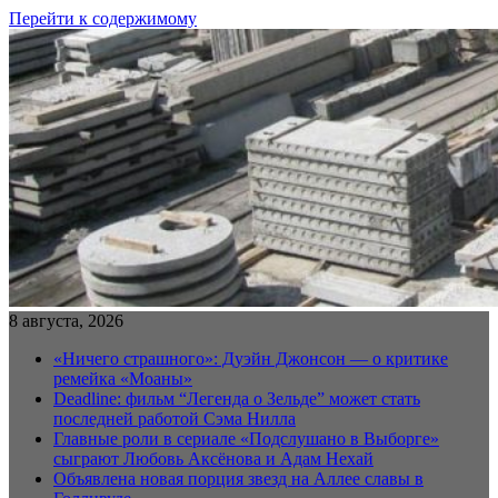
Перейти к содержимому
8 августа, 2026
«Ничего страшного»: Дуэйн Джонсон — о критике
ремейка «Моаны»
Deadline: фильм “Легенда о Зельде” может стать
последней работой Сэма Нилла
Главные роли в сериале «Подслушано в Выборге»
сыграют Любовь Аксёнова и Адам Нехай
Объявлена новая порция звезд на Аллее славы в