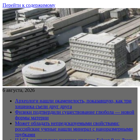
Перейти к содержимому
6 августа, 2026
Археологи нашли окаменелость, показавшую, как три
хищника съели друг друга
Физики подтвердили существование глюбола — новой
формы материи
Может обладать непредсказуемыми свойствами:
российские ученые нашли минерал с наноразмерными
трубками