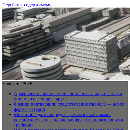
Перейти к содержимому
6 августа, 2026
Археологи нашли окаменелость, показавшую, как три
хищника съели друг друга
Физики подтвердили существование глюбола — новой
формы материи
Может обладать непредсказуемыми свойствами:
российские ученые нашли минерал с наноразмерными
трубками