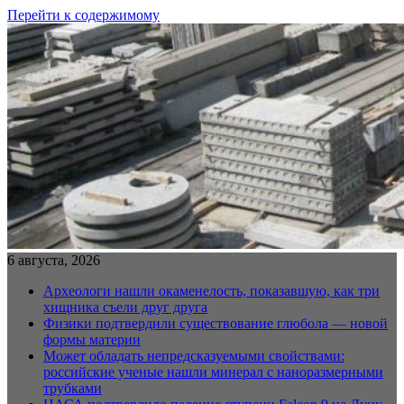
Перейти к содержимому
6 августа, 2026
Археологи нашли окаменелость, показавшую, как три
хищника съели друг друга
Физики подтвердили существование глюбола — новой
формы материи
Может обладать непредсказуемыми свойствами:
российские ученые нашли минерал с наноразмерными
трубками