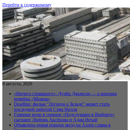
Перейти к содержимому
8 августа, 2026
«Ничего страшного»: Дуэйн Джонсон — о критике
ремейка «Моаны»
Deadline: фильм “Легенда о Зельде” может стать
последней работой Сэма Нилла
Главные роли в сериале «Подслушано в Выборге»
сыграют Любовь Аксёнова и Адам Нехай
Объявлена новая порция звезд на Аллее славы в