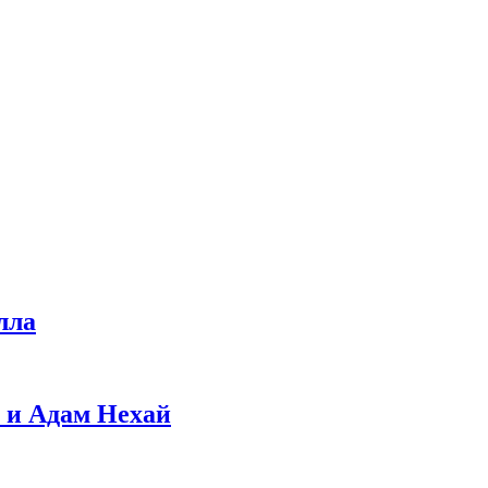
лла
 и Адам Нехай