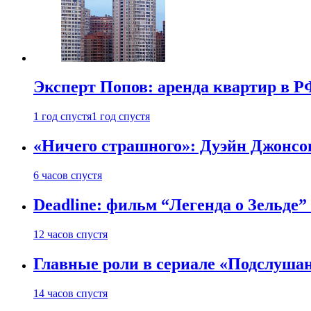
Эксперт Попов: аренда квартир в Р
1 год спустя
1 год спустя
«Ничего страшного»: Дуэйн Джонсо
6 часов спустя
Deadline: фильм “Легенда о Зельде”
12 часов спустя
Главные роли в сериале «Подслуша
14 часов спустя