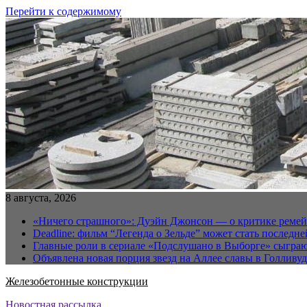
Перейти к содержимому
8 августа, 2026
«Ничего страшного»: Дуэйн Джонсон — о критике реме
Deadline: фильм “Легенда о Зельде” может стать последн
Главные роли в сериале «Подслушано в Выборге» сыгра
Объявлена новая порция звезд на Аллее славы в Голливуд
Железобетонные конструкции
Новостная рассылка