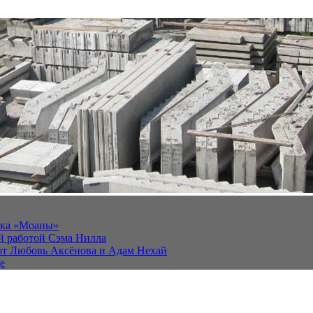
йка «Моаны»
ей работой Сэма Нилла
ют Любовь Аксёнова и Адам Нехай
е