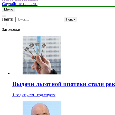
Случайные новости
Меню
Найти:
Заголовки
Выдачи льготной ипотеки стали рек
1 год спустя
1 год спустя