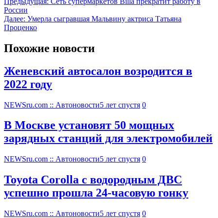
Предыдущая:
Сеть супермаркетов Billa прекратит работу в
России
Далее:
Умерла сыгравшая Мальвину актриса Татьяна
Проценко
Похожие новости
Женевский автосалон возродится в
2022 году
NEWSru.com :: Автоновости
5 лет спустя
0
В Москве установят 50 мощных
зарядных станций для электромобилей
NEWSru.com :: Автоновости
5 лет спустя
0
Toyota Corolla с водородным ДВС
успешно прошла 24-часовую гонку
NEWSru.com :: Автоновости
5 лет спустя
0