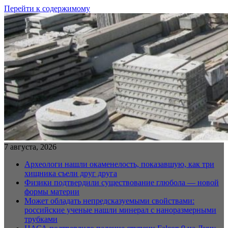
Перейти к содержимому
7 августа, 2026
Археологи нашли окаменелость, показавшую, как три
хищника съели друг друга
Физики подтвердили существование глюбола — новой
формы материи
Может обладать непредсказуемыми свойствами:
российские ученые нашли минерал с наноразмерными
трубками