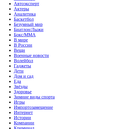
Автоэксперт
Актеры
Аналитика
Баскетбол
Безумный мир
Биатлон/Лыжи
Бокс/MMA
В мире
В России
Вещи
Военные новости
Волейбол
Гаджеты
Дети
Дом и сад
Еда
Звёзды
Здоровье
Зимние виды спорта
Игры
Импортозамещение
Интернет
Истории
Компании
Криминал