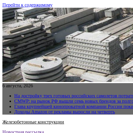
Перейти к содержимому
6 августа, 2026
На достройку трех готовых российских самолетов потра
CMWP: на рынок РФ вышли семь новых брендов за полг
Глава крупнейшей кинопрокатной компании России поки
Доходы Amazon от рекламы выросли на четверть
Железобетонные конструкции
Новостная рассылка