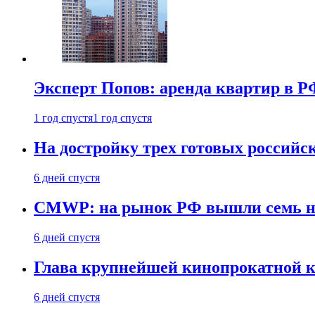
Эксперт Попов: аренда квартир в Р
1 год спустя
1 год спустя
На достройку трех готовых российс
6 дней спустя
CMWP: на рынок РФ вышли семь но
6 дней спустя
Глава крупнейшей кинопрокатной к
6 дней спустя