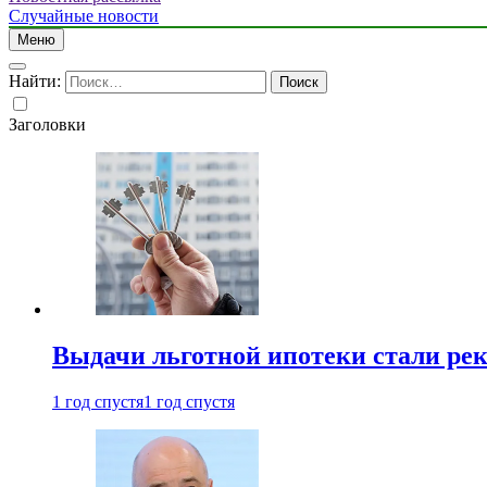
Случайные новости
Меню
Найти:
Заголовки
Выдачи льготной ипотеки стали рек
1 год спустя
1 год спустя