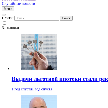
Случайные новости
Меню
Найти:
Заголовки
Выдачи льготной ипотеки стали рек
1 год спустя
1 год спустя