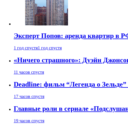
Эксперт Попов: аренда квартир в Р
1 год спустя
1 год спустя
«Ничего страшного»: Дуэйн Джонсо
11 часов спустя
Deadline: фильм “Легенда о Зельде”
17 часов спустя
Главные роли в сериале «Подслуша
19 часов спустя