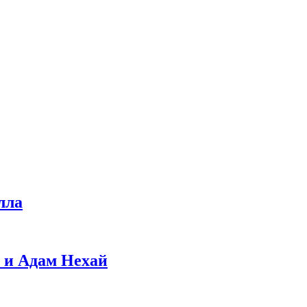
лла
 и Адам Нехай