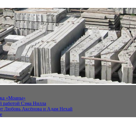
йка «Моаны»
ей работой Сэма Нилла
ют Любовь Аксёнова и Адам Нехай
е