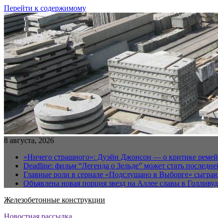
Перейти к содержимому
8 августа, 2026
«Ничего страшного»: Дуэйн Джонсон — о критике реме
Deadline: фильм “Легенда о Зельде” может стать последн
Главные роли в сериале «Подслушано в Выборге» сыгра
Объявлена новая порция звезд на Аллее славы в Голливуд
Железобетонные конструкции
Новостная рассылка