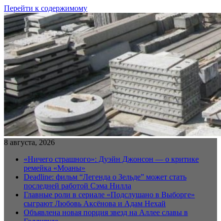
Перейти к содержимому
8 августа, 2026
«Ничего страшного»: Дуэйн Джонсон — о критике
ремейка «Моаны»
Deadline: фильм “Легенда о Зельде” может стать
последней работой Сэма Нилла
Главные роли в сериале «Подслушано в Выборге»
сыграют Любовь Аксёнова и Адам Нехай
Объявлена новая порция звезд на Аллее славы в