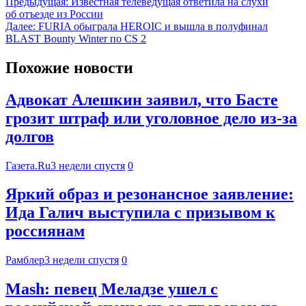
Предыдущая:
Известная телеведущая ответила на слухи
об отъезде из России
Далее:
FURIA обыграла HEROIC и вышла в полуфинал
BLAST Bounty Winter по CS 2
Похожие новости
Адвокат Алешкин заявил, что Басте
грозит штраф или уголовное дело из-за
долгов
Газета.Ru
3 недели спустя
0
Яркий образ и резонансное заявление:
Ида Галич выступила с призывом к
россиянам
Рамблер
3 недели спустя
0
Mash: певец Меладзе ушел с