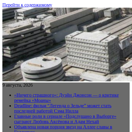
Перейти к содержимому
9 августа, 2026
«Ничего страшного»: Дуэйн Джонсон — о критике
ремейка «Моаны»
Deadline: фильм “Легенда о Зельде” может стать
последней работой Сэма Нилла
Главные роли в сериале «Подслушано в Выборге»
сыграют Любовь Аксёнова и Адам Нехай
Объявлена новая порция звезд на Аллее славы в