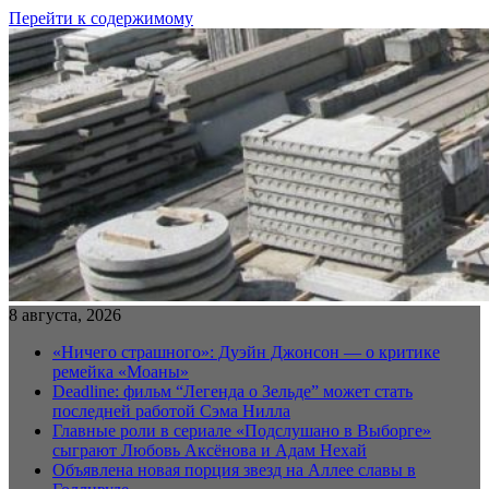
Перейти к содержимому
8 августа, 2026
«Ничего страшного»: Дуэйн Джонсон — о критике
ремейка «Моаны»
Deadline: фильм “Легенда о Зельде” может стать
последней работой Сэма Нилла
Главные роли в сериале «Подслушано в Выборге»
сыграют Любовь Аксёнова и Адам Нехай
Объявлена новая порция звезд на Аллее славы в