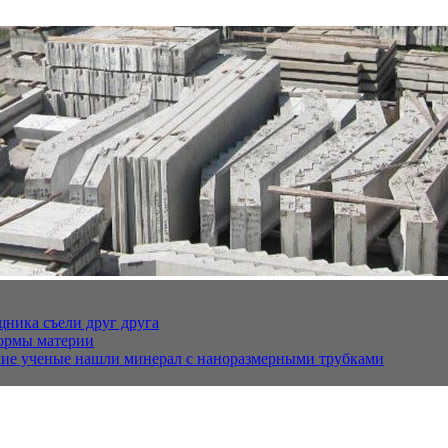
щника съели друг друга
ормы материи
кие ученые нашли минерал с наноразмерными трубками