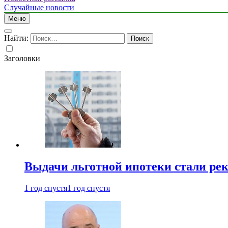
Случайные новости
Меню
Найти:
Заголовки
Выдачи льготной ипотеки стали рек
1 год спустя
1 год спустя