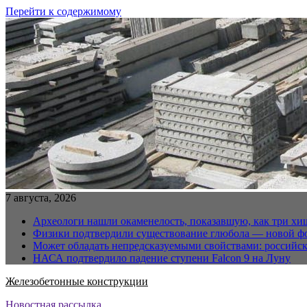
Перейти к содержимому
7 августа, 2026
Археологи нашли окаменелость, показавшую, как три хи
Физики подтвердили существование глюбола — новой ф
Может обладать непредсказуемыми свойствами: российс
НАСА подтвердило падение ступени Falcon 9 на Луну
Железобетонные конструкции
Новостная рассылка