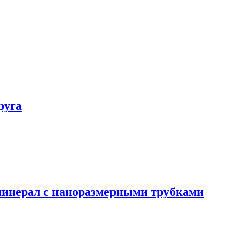
руга
минерал с наноразмерными трубками