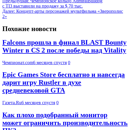
Предыдущая:
Чемпионское кольцо AdmiralBulldog
с TI3 выставили на продажу за $ 70 тыс.
Далее:
Концепт-арты персонажей мультфильма «Зверополис
2»
Похожие новости
Falcons прошла в финал BLAST Bounty
Winter в CS 2 после победы над Vitality
Чемпионат.com
6 месяцев спустя
0
Epic Games Store бесплатно и навсегда
дарит игру Rustler в духе
средневековой GTA
Газета.Ru
6 месяцев спустя
0
Как плохо подобранный монитор
может ограничить производительность