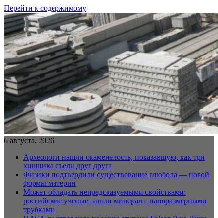
Перейти к содержимому
6 августа, 2026
Археологи нашли окаменелость, показавшую, как три
хищника съели друг друга
Физики подтвердили существование глюбола — новой
формы материи
Может обладать непредсказуемыми свойствами:
российские ученые нашли минерал с наноразмерными
трубками