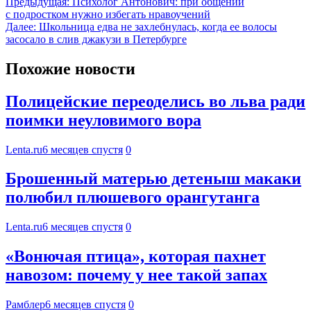
Предыдущая:
Психолог Антонович: при общении
с подростком нужно избегать нравоучений
Далее:
Школьница едва не захлебнулась, когда ее волосы
засосало в слив джакузи в Петербурге
Похожие новости
Полицейские переоделись во льва ради
поимки неуловимого вора
Lenta.ru
6 месяцев спустя
0
Брошенный матерью детеныш макаки
полюбил плюшевого орангутанга
Lenta.ru
6 месяцев спустя
0
«Вонючая птица», которая пахнет
навозом: почему у нее такой запах
Рамблер
6 месяцев спустя
0