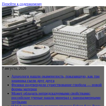
Перейти к содержимому
7 августа, 2026
Археологи нашли окаменелость, показавшую, как три
хищника съели друг друга
Физики подтвердили существование глюбола — новой
формы материи
Может обладать непредсказуемыми свойствами:
российские ученые нашли минерал с наноразмерными
трубками