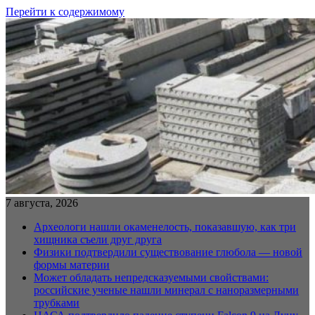
Перейти к содержимому
7 августа, 2026
Археологи нашли окаменелость, показавшую, как три
хищника съели друг друга
Физики подтвердили существование глюбола — новой
формы материи
Может обладать непредсказуемыми свойствами:
российские ученые нашли минерал с наноразмерными
трубками